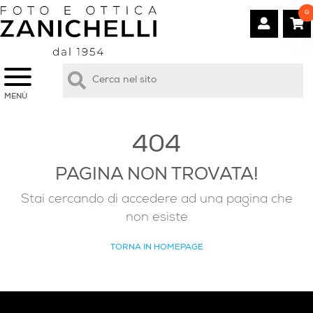
0
MENÙ
404
PAGINA NON TROVATA!
Stai cercando di accedere ad una pagina che
non esiste
TORNA IN HOMEPAGE