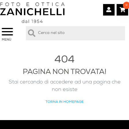
0
MENÙ
404
PAGINA NON TROVATA!
Stai cercando di accedere ad una pagina che
non esiste
TORNA IN HOMEPAGE