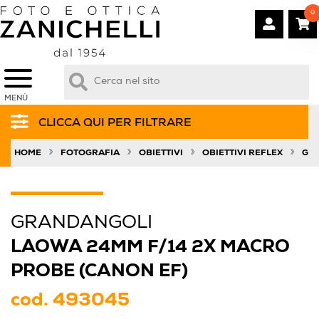
0
MENÙ
CLICCA QUI PER FILTRARE
»
»
»
»
HOME
FOTOGRAFIA
OBIETTIVI
OBIETTIVI REFLEX
GR
GRANDANGOLI
LAOWA 24MM F/14 2X MACRO
PROBE (CANON EF)
cod.
493045