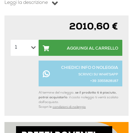
Leggi la descrizione
2010,60 €
AGGIUNGI AL CARRELLO
CHIEDICI INFO O NOLEGGIA
SCRIVICI SU WHATSAPP
+39 3355828187
Al termine del noleggio,
se il prodotto ti è piaciuto,
potrai acquistarlo:
il costo noleggio ti verrà scalato
dall'acquisto.
Scopri le
condizioni di noleggio