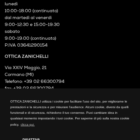
lunedì
10:00-18:00 (continuato)
dal martedì al venerdì
9:00-12:30 e 15:00-19:30
sabato
9:00-19:00 (continuato)
P.IVA 03641290154
OTTICA ZANICHELLI
Via XXIV Maggio, 21
Cormano (MI)
Telefono: +39 02 66300794
fax: +39 02 66300794
mail: info@otticazanichelli.it
OTTICA ZANICHELLI utilizza i cookie per facilitare l'uso del sito, per migliorarne le
prestazioni e la sicurezza e per misurare l'audience. Alcuni cookie, diversi da quelli
funzionali e di sicurezza, richiedono il tuo consenso. Puoi cambiare idea in
qualsiasi momento impostando i tuoi cookie. Per saperne di più sulla nostra cookie
policy,
clicca qui.
DISATTIVA