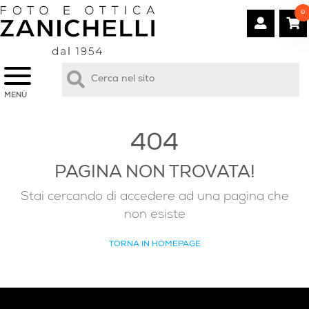
0
MENÙ
404
PAGINA NON TROVATA!
Stai cercando di accedere ad una pagina che
non esiste
TORNA IN HOMEPAGE