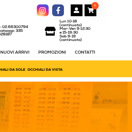
0
Lun 10‑18
(continuato)
l: 02.66300794
Mar-Ven 9‑12:30
atsapp: 335
e 15‑19:30
828187
Sab 9‑19
(continuato)
NUOVI ARRIVI
PROMOZIONI
CONTATTI
IALI DA SOLE
OCCHIALI DA VISTA