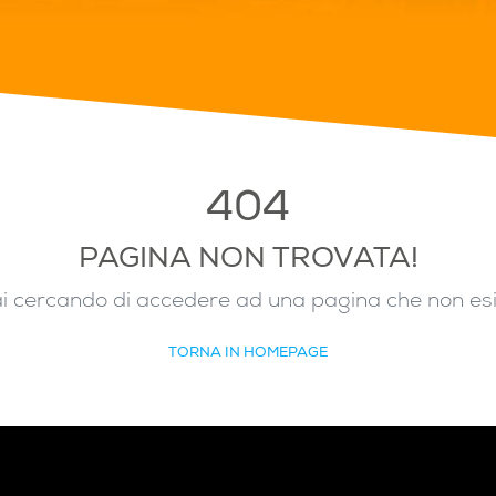
404
PAGINA NON TROVATA!
i cercando di accedere ad una pagina che non es
TORNA IN HOMEPAGE