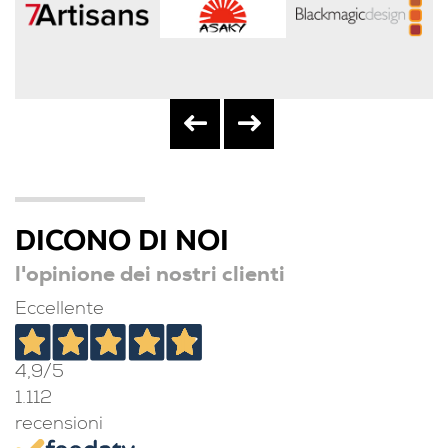
DICONO DI NOI
l'opinione dei nostri clienti
Eccellente
4,9
/5
1.112
recensioni