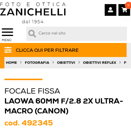
0
MENÙ
CLICCA QUI PER FILTRARE
»
»
»
»
HOME
FOTOGRAFIA
OBIETTIVI
OBIETTIVI REFLEX
FOC
FOCALE FISSA
LAOWA 60MM F/2.8 2X ULTRA-
MACRO (CANON)
cod.
492345