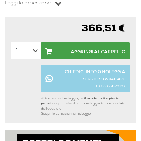
Leggi la descrizione
366,51 €
AGGIUNGI AL CARRELLO
CHIEDICI INFO O NOLEGGIA
SCRIVICI SU WHATSAPP
+39 3355828187
Al termine del noleggio,
se il prodotto ti è piaciuto,
potrai acquistarlo:
il costo noleggio ti verrà scalato
dall'acquisto.
Scopri le
condizioni di noleggio