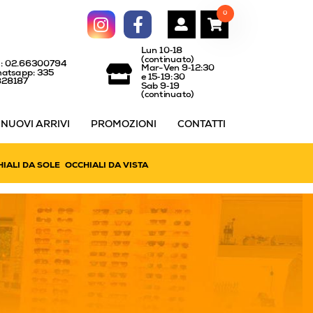
0
Lun 10‑18
(continuato)
l: 02.66300794
Mar-Ven 9‑12:30
atsapp: 335
e 15‑19:30
828187
Sab 9‑19
(continuato)
NUOVI ARRIVI
PROMOZIONI
CONTATTI
IALI DA SOLE
OCCHIALI DA VISTA