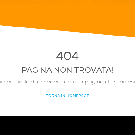
404
PAGINA NON TROVATA!
i cercando di accedere ad una pagina che non es
TORNA IN HOMEPAGE