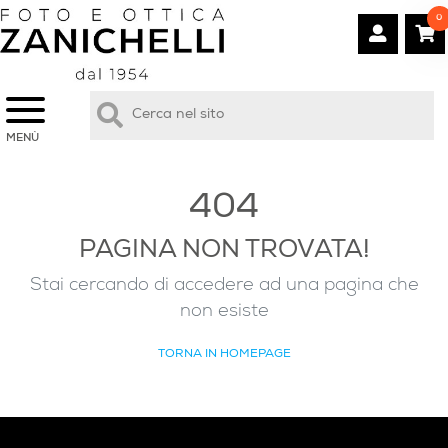
0
MENÙ
404
PAGINA NON TROVATA!
Stai cercando di accedere ad una pagina che
non esiste
TORNA IN HOMEPAGE