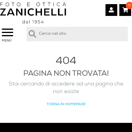
0
MENÙ
404
PAGINA NON TROVATA!
Stai cercando di accedere ad una pagina che
non esiste
TORNA IN HOMEPAGE