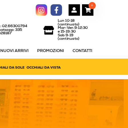
0
Lun 10‑18
(continuato)
l: 02.66300794
Mar-Ven 9‑12:30
atsapp: 335
e 15‑19:30
828187
Sab 9‑19
(continuato)
NUOVI ARRIVI
PROMOZIONI
CONTATTI
IALI DA SOLE
OCCHIALI DA VISTA