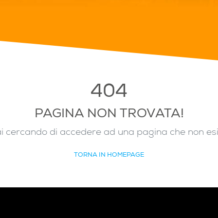
404
PAGINA NON TROVATA!
i cercando di accedere ad una pagina che non es
TORNA IN HOMEPAGE