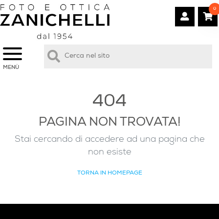
0
MENÙ
404
PAGINA NON TROVATA!
Stai cercando di accedere ad una pagina che
non esiste
TORNA IN HOMEPAGE