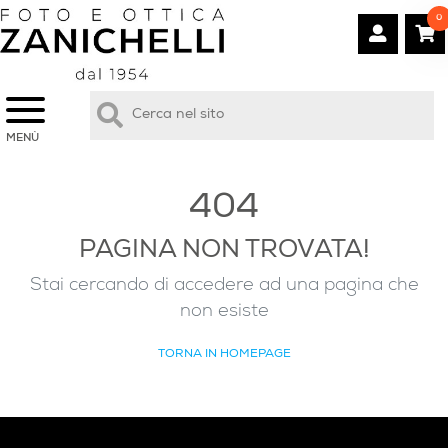
0
MENÙ
404
PAGINA NON TROVATA!
Stai cercando di accedere ad una pagina che
non esiste
TORNA IN HOMEPAGE