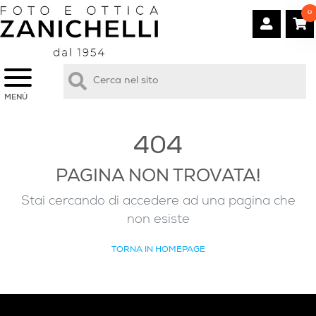
0
MENÙ
404
PAGINA NON TROVATA!
Stai cercando di accedere ad una pagina che
non esiste
TORNA IN HOMEPAGE