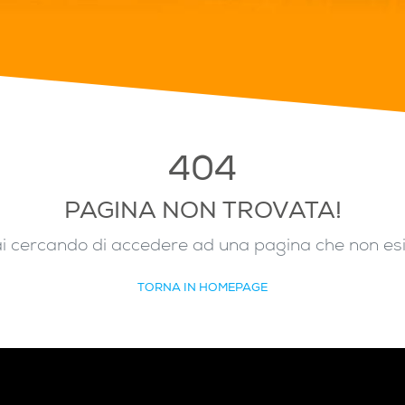
404
PAGINA NON TROVATA!
i cercando di accedere ad una pagina che non es
TORNA IN HOMEPAGE