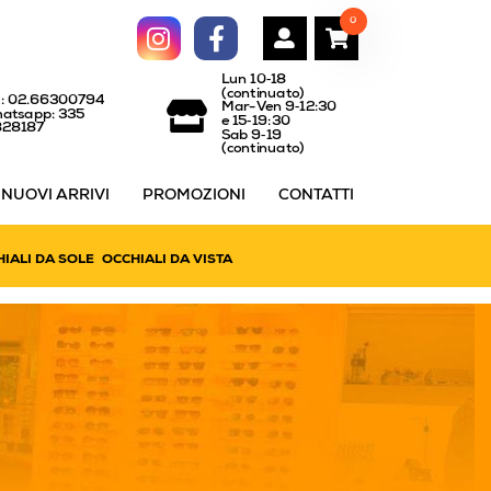
0
Lun 10‑18
(continuato)
l: 02.66300794
Mar-Ven 9‑12:30
atsapp: 335
e 15‑19:30
828187
Sab 9‑19
(continuato)
NUOVI ARRIVI
PROMOZIONI
CONTATTI
IALI DA SOLE
OCCHIALI DA VISTA