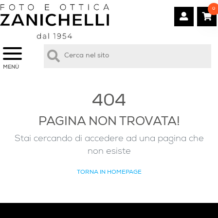
0
MENÙ
404
PAGINA NON TROVATA!
Stai cercando di accedere ad una pagina che
non esiste
TORNA IN HOMEPAGE