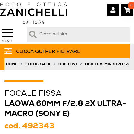
0
MENÙ
CLICCA QUI PER FILTRARE
»
»
»
HOME
FOTOGRAFIA
OBIETTIVI
OBIETTIVI MIRRORLESS
FOCALE FISSA
LAOWA 60MM F/2.8 2X ULTRA-
MACRO (SONY E)
cod.
492343