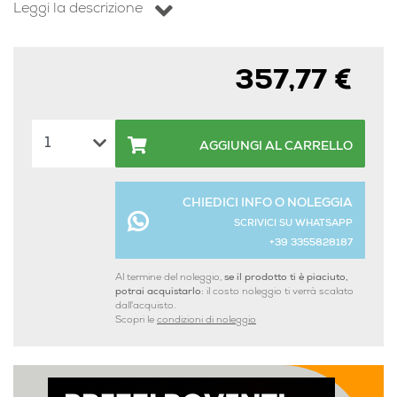
Leggi la descrizione
357,77 €
AGGIUNGI AL CARRELLO
CHIEDICI INFO O NOLEGGIA
SCRIVICI SU WHATSAPP
+39 3355828187
Al termine del noleggio,
se il prodotto ti è piaciuto,
potrai acquistarlo:
il costo noleggio ti verrà scalato
dall'acquisto.
Scopri le
condizioni di noleggio