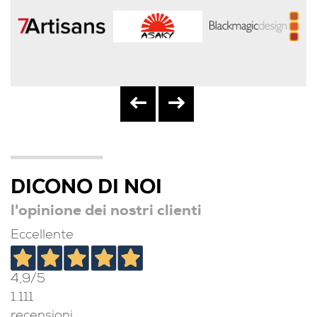
DICONO DI NOI
l'opinione dei nostri clienti
Eccellente
4,9
/5
1.111
recensioni