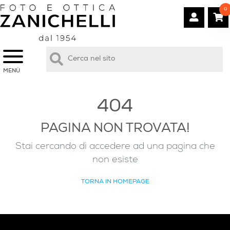
0
MENÙ
404
PAGINA NON TROVATA!
Stai cercando di accedere ad una pagina che
non esiste
TORNA IN HOMEPAGE