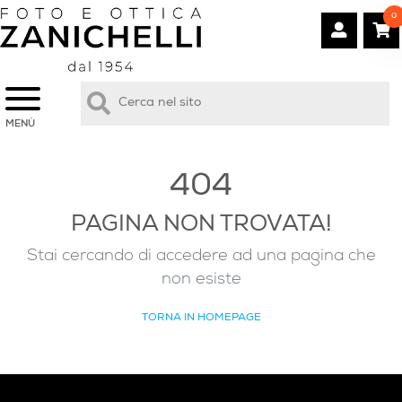
0
MENÙ
404
PAGINA NON TROVATA!
Stai cercando di accedere ad una pagina che
non esiste
TORNA IN HOMEPAGE