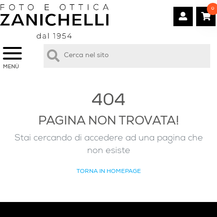
0
MENÙ
404
PAGINA NON TROVATA!
Stai cercando di accedere ad una pagina che
non esiste
TORNA IN HOMEPAGE