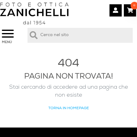
0
MENÙ
404
PAGINA NON TROVATA!
Stai cercando di accedere ad una pagina che
non esiste
TORNA IN HOMEPAGE