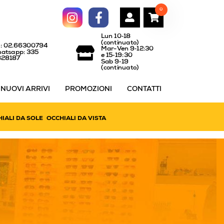
0
Lun 10‑18
(continuato)
l: 02.66300794
Mar-Ven 9‑12:30
atsapp: 335
e 15‑19:30
828187
Sab 9‑19
(continuato)
NUOVI ARRIVI
PROMOZIONI
CONTATTI
IALI DA SOLE
OCCHIALI DA VISTA