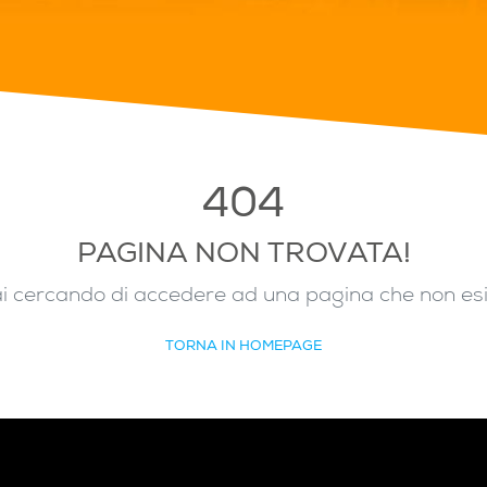
404
PAGINA NON TROVATA!
i cercando di accedere ad una pagina che non es
TORNA IN HOMEPAGE