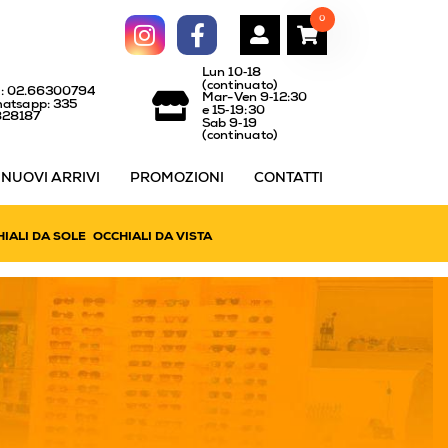
0
Lun 10‑18
(continuato)
l: 02.66300794
Mar-Ven 9‑12:30
atsapp: 335
e 15‑19:30
828187
Sab 9‑19
(continuato)
NUOVI ARRIVI
PROMOZIONI
CONTATTI
IALI DA SOLE
OCCHIALI DA VISTA