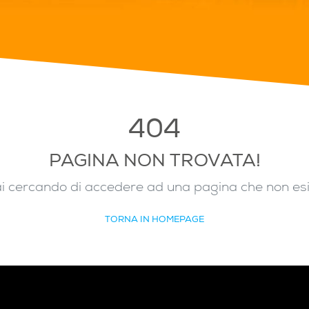
404
PAGINA NON TROVATA!
i cercando di accedere ad una pagina che non es
TORNA IN HOMEPAGE