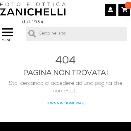
0
MENÙ
404
PAGINA NON TROVATA!
Stai cercando di accedere ad una pagina che
non esiste
TORNA IN HOMEPAGE