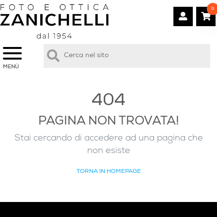
0
MENÙ
404
PAGINA NON TROVATA!
Stai cercando di accedere ad una pagina che
non esiste
TORNA IN HOMEPAGE