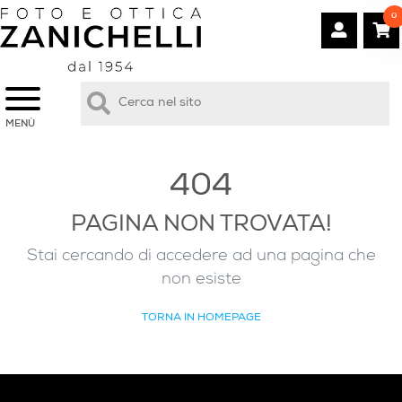
0
MENÙ
404
PAGINA NON TROVATA!
Stai cercando di accedere ad una pagina che
non esiste
TORNA IN HOMEPAGE