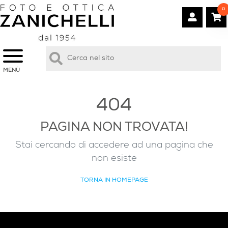
0
MENÙ
404
PAGINA NON TROVATA!
Stai cercando di accedere ad una pagina che
non esiste
TORNA IN HOMEPAGE