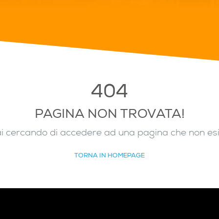
404
PAGINA NON TROVATA!
i cercando di accedere ad una pagina che non es
TORNA IN HOMEPAGE