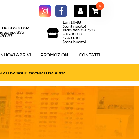
0
Lun 10‑18
(continuato)
l: 02.66300794
Mar-Ven 9‑12:30
atsapp: 335
e 15‑19:30
828187
Sab 9‑19
(continuato)
NUOVI ARRIVI
PROMOZIONI
CONTATTI
IALI DA SOLE
OCCHIALI DA VISTA