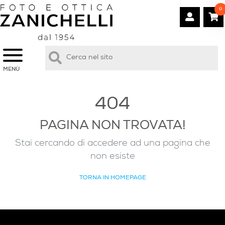
0
MENÙ
404
PAGINA NON TROVATA!
Stai cercando di accedere ad una pagina che
non esiste
TORNA IN HOMEPAGE